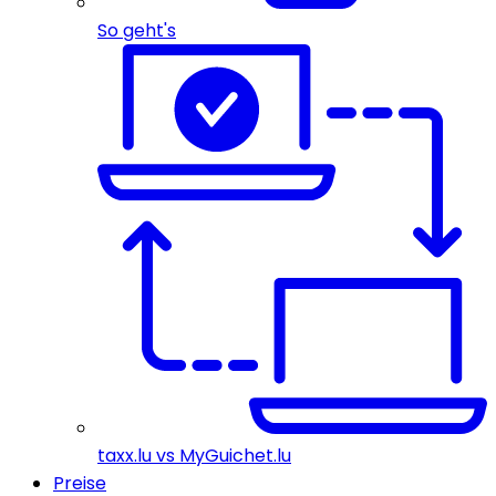
So geht's
taxx.lu vs MyGuichet.lu
Preise