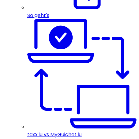
So geht's
taxx.lu vs MyGuichet.lu