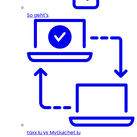
So geht's
taxx.lu vs MyGuichet.lu