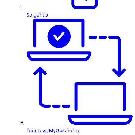
So geht's
taxx.lu vs MyGuichet.lu