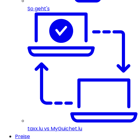
So geht's
taxx.lu vs MyGuichet.lu
Preise