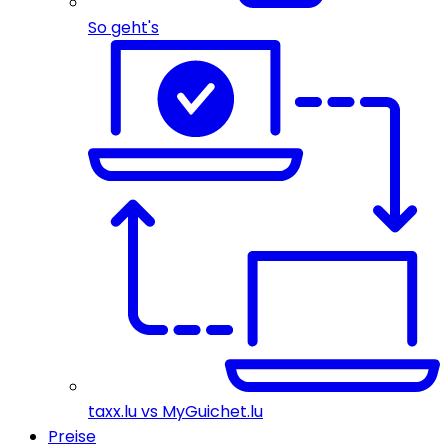
So geht's
taxx.lu vs MyGuichet.lu
Preise