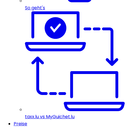
So geht's
taxx.lu vs MyGuichet.lu
Preise