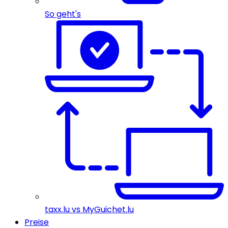
So geht's
taxx.lu vs MyGuichet.lu
Preise