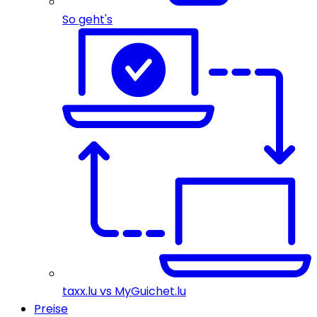
So geht's
taxx.lu vs MyGuichet.lu
Preise